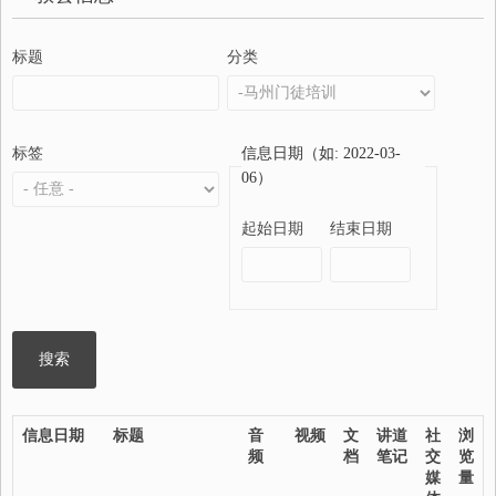
标题
分类
标签
信息日期（如: 2022-03-
06）
起始日期
结束日期
信息日期
标题
音
视频
文
讲道
社
浏
频
档
笔记
交
览
媒
量