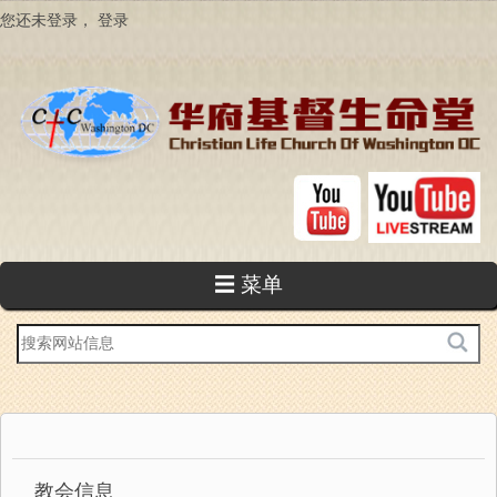
跳
您还未登录，
登录
转
到
主
要
内
容
☰ 菜单
站
内
搜
索
教会信息