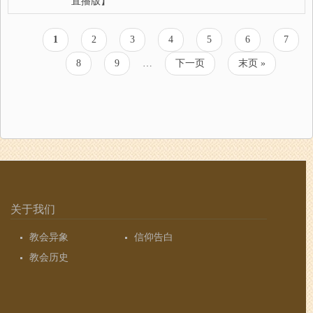
直播版】
当
1
页
2
页
3
页
4
页
5
页
6
页
7
分
前
面
面
面
面
面
面
页
页
8
页
9
…
下
下一页
末
末页 »
页
面
面
一
页
页
关于我们
教会异象
信仰告白
教会历史