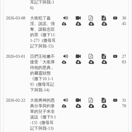
耳記下與我-1
6)
2026-03-08
大衛犯了姦
30
淫、說謊、强
45
奪、謀殺忠臣
的罪《撒下11:
1-27》(撒母耳
記下與我-15)
2026-03-01
亞捫王哈嫩不
27
接受「大衛厚
83
待他的恩典」
的屬靈狀態
《撒下10:1-1
9》(撒母耳記
下與我-14)
2026-02-22
大衛將神的恩
31
典分享與約拿
70
單的兒子米非
波設《撒下9:1
-13》(撒母耳
記下與我-13)