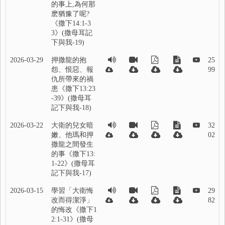
的事上,為何那
麽猶豫了呢?
《撒下14:1-3
3》(撒母耳記
下與我-19)
2026-03-29
押撒龍的抱
25
怨、恨惡、報
99
仇所帶來的禍
患《撒下13:23
-39》(撒母耳
記下與我-18)
2026-03-22
大衛的兒女暗
32
嫩、他瑪和押
02
撒龍之間發生
的事《撒下13:
1-22》(撒母耳
記下與我-17)
2026-03-15
學習「大衛悔
29
改而得潔淨」
82
的悔改《撒下1
2:1-31》(撒母