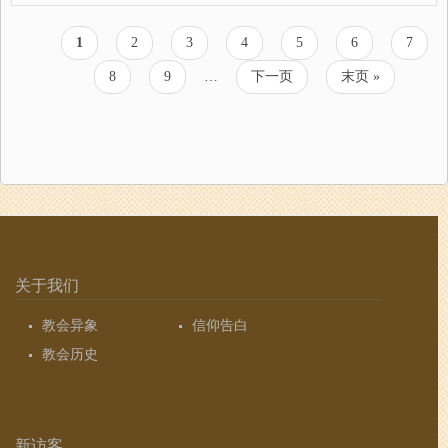
当
1
页
2
页
3
页
4
页
5
页
6
页
7
分
前
面
面
面
面
面
面
页
页
8
页
9
…
下
下一页
末
末页 »
页
面
面
一
页
页
关于我们
教会异象
信仰告白
教会历史
新访客