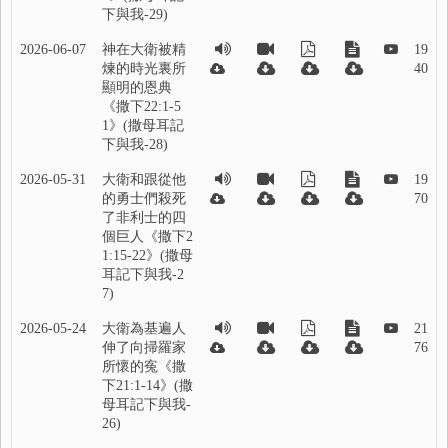
下與我-29)
2026-06-07
神在大衛被精
19
煉的時光裏所
40
顯明的恩典
《撒下22:1-5
1》(撒母耳記
下與我-28)
2026-05-31
大衛和跟從他
19
的勇士們殺死
70
了非利士的四
個巨人《撒下2
1:15-22》(撒母
耳記下與我-2
7)
2026-05-24
大衛為基遍人
21
伸了向掃羅家
76
所懷的寃《撒
下21:1-14》(撒
母耳記下與我-
26)