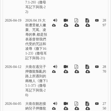
7:1-29》(撒母
耳記下與我-2
2)
2026-04-19
2026.04.19.大
28
衛遭受被人撇
97
棄、咒罵、凌
辱的事,都是預
表基督替我們
代受的咒詛和
凌辱《撒下16:
1-23》(撒母耳
記下與我-21)
2026-04-12
大衛在逃兒子
28
押撒龍叛亂的
70
路上所遇到的
兩種人《撒下1
5:1-37》(撒母
耳記下與我-2
0)
2026-04-05
大衛在饒恕接
27
納兒子押撒龍
50