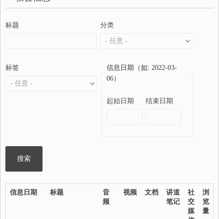
标题
分类
标签
信息日期（如: 2022-03-
06）
起始日期
结束日期
信息日期
标题
音
视频
文档
讲道
社
浏
频
笔记
交
览
媒
量