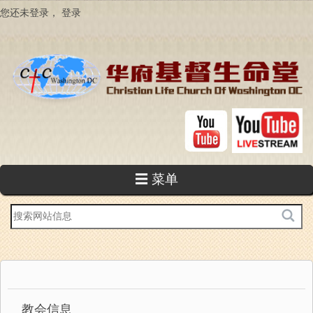
跳
您还未登录，
登录
转
到
主
要
内
容
☰ 菜单
站
内
搜
索
教会信息