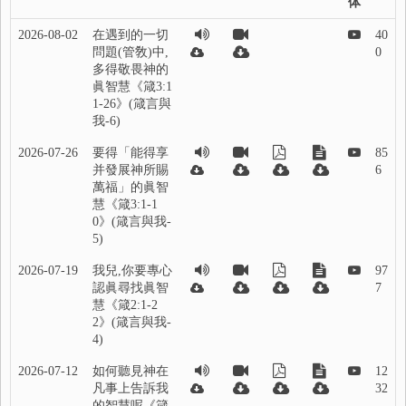
体
2026-08-02
在遇到的一切
40
問題(管敎)中,
0
多得敬畏神的
眞智慧《箴3:1
1-26》(箴言與
我-6)
2026-07-26
要得「能得享
85
并發展神所賜
6
萬福」的眞智
慧《箴3:1-1
0》(箴言與我-
5)
2026-07-19
我兒,你要專心
97
認眞尋找眞智
7
慧《箴2:1-2
2》(箴言與我-
4)
2026-07-12
如何聽見神在
12
凡事上告訴我
32
的智慧呢《箴