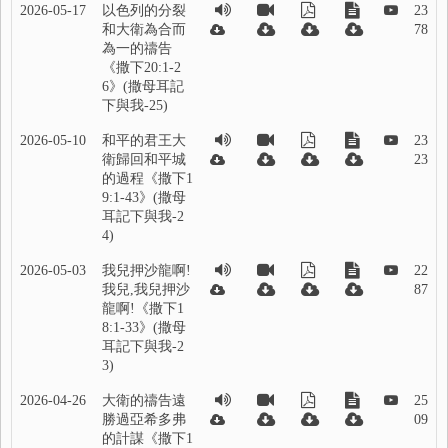
2026-05-17
以色列的分裂
23
和大衛為合而
78
為一的禱告
《撒下20:1-2
6》(撒母耳記
下與我-25)
2026-05-10
和平的君王大
23
衛歸回和平城
23
的過程《撒下1
9:1-43》(撒母
耳記下與我-2
4)
2026-05-03
我兒押沙龍啊!
22
我兒,我兒押沙
87
龍啊!《撒下1
8:1-33》(撒母
耳記下與我-2
3)
2026-04-26
大衛的禱告遠
25
勝過亞希多弗
09
的計謀《撒下1