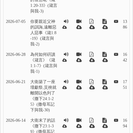
1:20-33》(箴言
與我-3)
2026-07-05
你要親近父神
13
的訓誨,遠離惡
86
人惡事《箴1:8
-19》(箴言與
我-2)
2026-06-28
為何如何硏讀
16
《箴言》《箴
42
1:1-7》(箴言與
我-1)
2026-06-21
大衛築了一座
17
壇獻祭,災殃就
51
離開以色列了
《撒下24:1-2
5》(撒母耳記
下與我-30)
2026-06-14
大衛末了的話
16
《撒下23:1-3
94
9》(撒母耳記