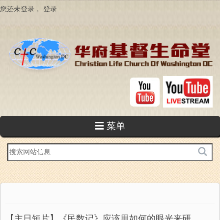
跳
您还未登录，
登录
转
到
主
要
内
容
☰ 菜单
站
内
搜
索
【主日短片】《民数记》应该用如何的眼光来研