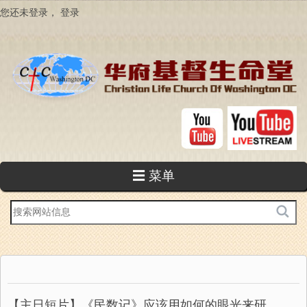
跳
您还未登录，
登录
转
到
主
要
内
容
☰ 菜单
站
内
搜
索
【主日短片】《民数记》应该用如何的眼光来研