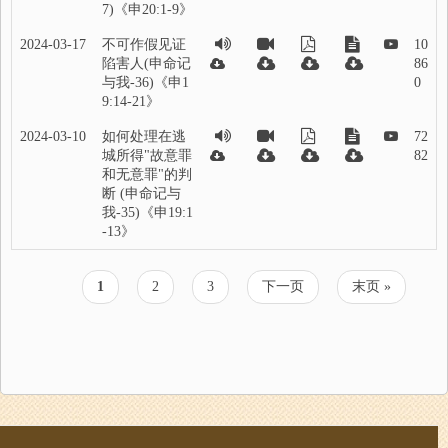
7)《申20:1-9》
2024-03-17
不可作假见证
10
陷害人(申命记
86
与我-36)《申1
0
9:14-21》
2024-03-10
如何处理在逃
72
城所得"故意罪
82
和无意罪"的判
断 (申命记与
我-35)《申19:1
-13》
当
1
页
2
页
3
下
下一页
末
末页 »
分
前
面
面
一
页
页
页
页