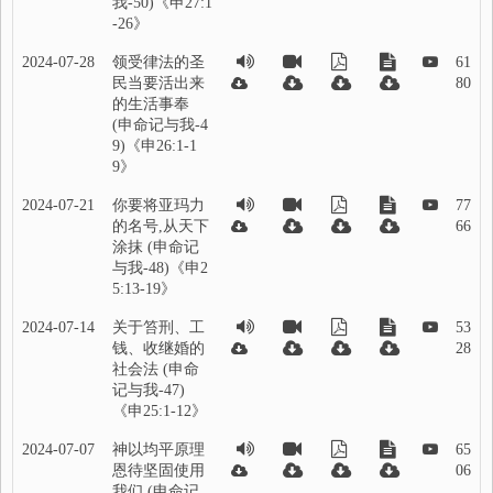
我-50)《申27:1
-26》
2024-07-28
领受律法的圣
61
民当要活出来
80
的生活事奉
(申命记与我-4
9)《申26:1-1
9》
2024-07-21
你要将亚玛力
77
的名号,从天下
66
涂抹 (申命记
与我-48)《申2
5:13-19》
2024-07-14
关于笞刑、工
53
钱、收继婚的
28
社会法 (申命
记与我-47)
《申25:1-12》
2024-07-07
神以均平原理
65
恩待坚固使用
06
我们 (申命记