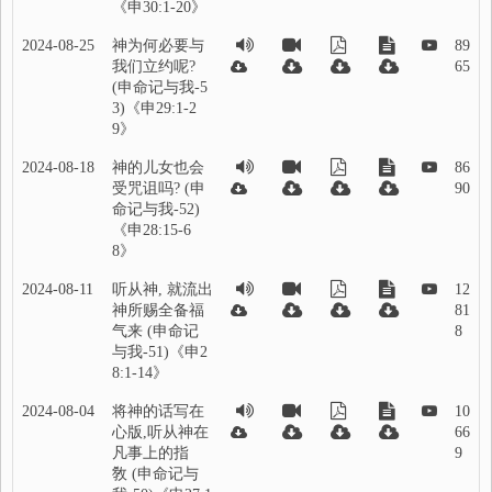
《申30:1-20》
2024-08-25
神为何必要与
89
我们立约呢?
65
(申命记与我-5
3)《申29:1-2
9》
2024-08-18
神的儿女也会
86
受咒诅吗? (申
90
命记与我-52)
《申28:15-6
8》
2024-08-11
听从神, 就流出
12
神所赐全备福
81
气来 (申命记
8
与我-51)《申2
8:1-14》
2024-08-04
将神的话写在
10
心版,听从神在
66
凡事上的指
9
敎 (申命记与