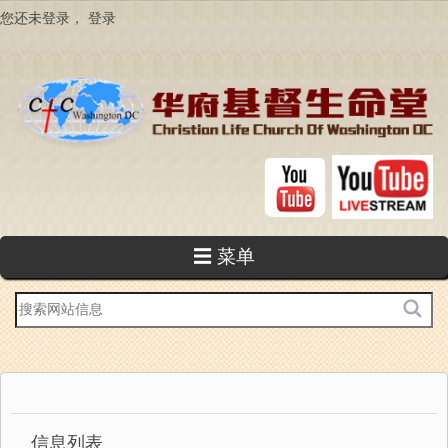
跳
您还未登录，
登录
转
到
主
要
内
容
☰ 菜单
站
内
搜
索
信息列表