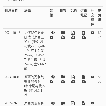
信息日期
标题
音
视频
文档
讲道
社
浏
频
笔记
交
览
媒
量
体
2024-10-13
为何我们必要
60
硏读《摩西五
24
经》 (申命记
与我-59)《申6:
1-9, 27:1-7, 31:
24-26, 32:44-4
7, 約1:15-18, 3:
22-36, 太5:14-2
0》
2024-10-06
摩西的死和约
88
书亚的兴起
30
(申命记与我-5
8)《申34:1-1
2》
2024-09-29
摩西为基督身
10