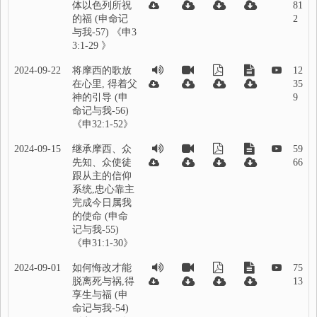
体以色列所祝
81
的福 (申命记
2
与我-57) 《申3
3:1-29 》
2024-09-22
将摩西的歌放
12
在心里, 得着父
35
神的引导 (申
9
命记与我-56)
《申32:1-52》
2024-09-15
继承摩西、众
59
先知、众使徒
66
跟从主的信仰
系统,忠心靠主
完成今日属我
的使命 (申命
记与我-55)
《申31:1-30》
2024-09-01
如何悔改才能
75
脱离死与祸,得
13
享生与福 (申
命记与我-54)