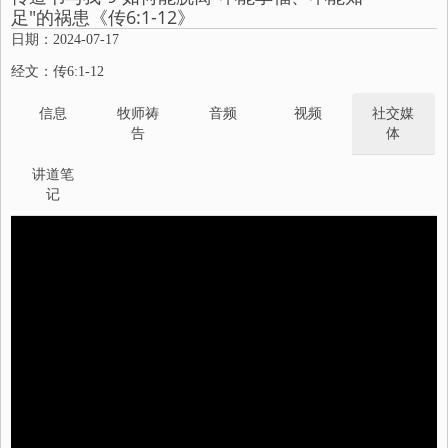
足"的祸患《传6:1-12》
日期：2024-07-17
经文：传6:1-12
信息
牧师祷
音频
视频
社交媒
告
体
讲道笔
记