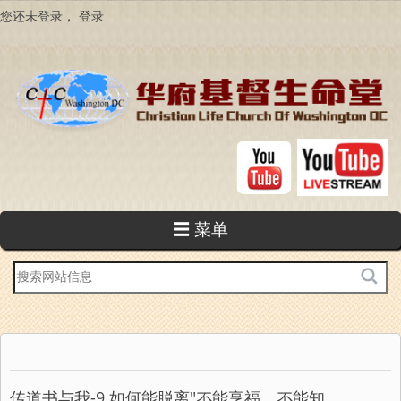
跳
您还未登录，
登录
转
到
主
要
内
容
☰ 菜单
站
内
搜
索
传道书与我-9 如何能脱离"不能享福、不能知