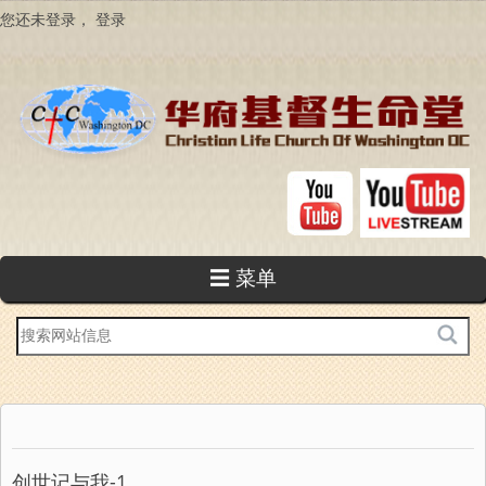
跳
您还未登录，
登录
转
到
主
要
内
容
☰ 菜单
站
内
搜
索
创世记与我-1