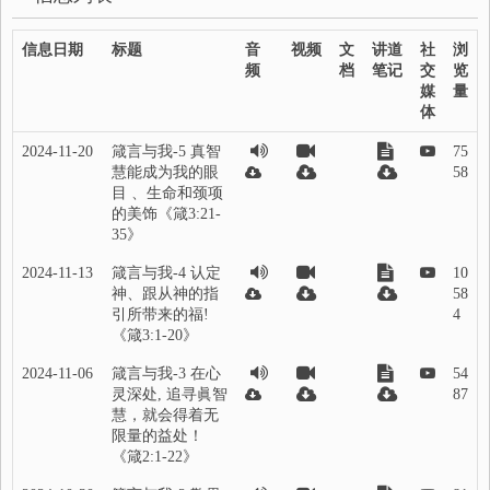
信息日期
标题
音
视频
文
讲道
社
浏
频
档
笔记
交
览
媒
量
体
2024-11-20
箴言与我-5 真智
75
慧能成为我的眼
58
目 、生命和颈项
的美饰《箴3:21-
35》
2024-11-13
箴言与我-4 认定
10
神、跟从神的指
58
引所带来的福!
4
《箴3:1-20》
2024-11-06
箴言与我-3 在心
54
灵深处, 追寻眞智
87
慧，就会得着无
限量的益处！
《箴2:1-22》