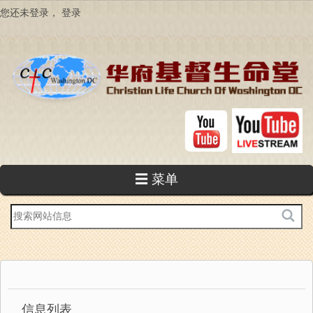
跳
您还未登录，
登录
转
到
主
要
内
容
☰ 菜单
站
内
搜
索
信息列表