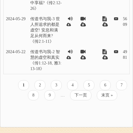
中享福?《传2:12-
26》
2024-05-29
传道书与我-3 世
56
人所追求的都是
09
虚空! 安息和满
足从何而来?
《传2:1-11》
2024-05-22
传道书与我-2 智
49
慧的虚空和真实
81
《传1:12-18, 雅3:
13-18》
当
1
页
2
页
3
页
4
页
5
页
6
页
7
分
前
面
面
面
面
面
面
页
页
8
页
9
…
下
下一页
末
末页 »
页
面
面
一
页
页