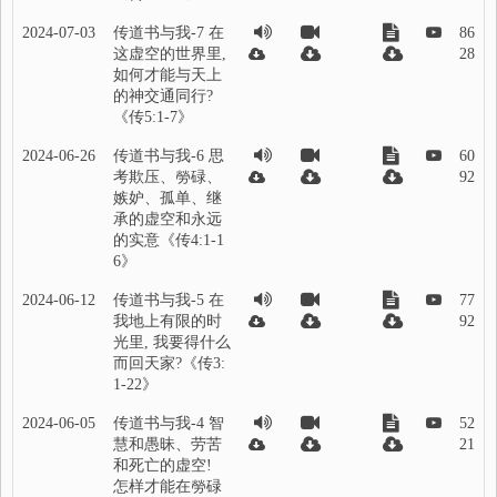
2024-07-03
传道书与我-7 在
86
这虚空的世界里,
28
如何才能与天上
的神交通同行?
《传5:1-7》
2024-06-26
传道书与我-6 思
60
考欺压、勞碌、
92
嫉妒、孤单、继
承的虚空和永远
的实意《传4:1-1
6》
2024-06-12
传道书与我-5 在
77
我地上有限的时
92
光里, 我要得什么
而回天家?《传3:
1-22》
2024-06-05
传道书与我-4 智
52
慧和愚昧、劳苦
21
和死亡的虚空!
怎样才能在勞碌