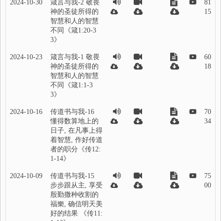
2024-10-30
箴言与我-2 敬畏
81
神的圣徒所得的
15
智慧和人的智慧
不同《箴1:20-3
3》
2024-10-23
箴言与我-1 敬畏
60
神的圣徒所得的
18
智慧和人的智慧
不同《箴1:1-3
3》
2024-10-16
传道书与我-16
70
懂得数算地上的
34
日子, 在凡事上得
着智慧, 作好传道
者的职分《传12:
1-14》
2024-10-09
传道书与我-15
75
步步跟从主, 享受
00
殷勤撒种收割的
福樂, 确信明天美
好的结果 《传11: