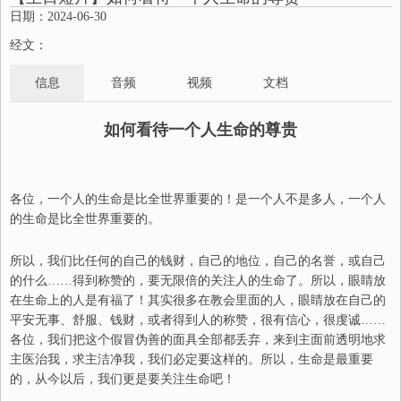
日期：2024-06-30
经文：
信息
音频
视频
文档
如何看待
一个人生命的尊贵
各位，
一个
人的生命是比全世界重要的
！
是一个人不是多人，一个人
的生命是比全世界重要的。
所以，我们比任何的自己的钱财，自己的地位，自己的名誉，或自己
的
什么
……得到称赞的，要无限倍的关注人的生命了
。
所以，
眼睛放
在生命上的人是有福了！其实
很多
在教会里面的人，眼睛放在自己的
平安无事
、
舒服
、
钱财
，
或
者
得到人的称赞，很有信心，很虔诚……
各位，我们把这个假冒伪善的面具全部都丢
弃
，来到主面前
透明地
求
主医治我，求主洁净我，我们必定要这样的。所以，生命是最重要
的，从今以后，我们更是要关注生命吧！