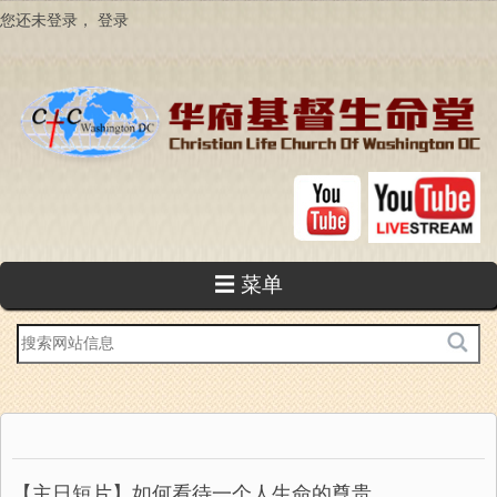
跳
您还未登录，
登录
转
到
主
要
内
容
☰ 菜单
站
内
搜
索
【主日短片】如何看待一个人生命的尊贵