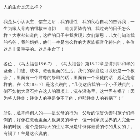
人的生命是怎么样？
我是从小认识主
、
信主之后，我的理性，我的良心自动的告诉我，一
生为家人骨肉的得救来迫切……迫切要祷告的。我过去的日子怎么
样？大家都知道的，这样的日子
中
我发现儿女们蒙恩，儿女们知道我
的爸爸，我的妈妈，他们一生是怎么样的为家族福音化祷告的，各位
这是非常重要的。这是生命了！
各位，《马太福音
18:6-7
》
，《
马太福音
》
第18
-
22章是讲到耶和华的
圣会
，
门徒
、
肢体
、
教会里面的生活。我们的家庭也可以说是一个教
会了，里面有一个君尊的祭司的话，里面有一个圣徒的话，必定是这
样的。在
《太18:6-7》
是这么说的，
“
凡使这信我的一个小子跌倒的，
倒不如把大磨石拴在这人的颈项上，沉在深海里。这世界有祸了！因
为将人绊倒；绊倒人的事是免不了的，但那绊倒人的有祸了！
”
所以，
通常绊倒
人的——
是父母的行为，
父母的假冒伪善叫孩子们绊
倒的，好像在教会里面
人
很属灵的样子，但一回家跟世界的人完全一
样的时候，这个是你每天的生活
本身
是绊倒你最爱的你的儿女的了。
有祸
了
！
主是这么说的。