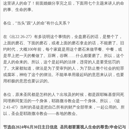
这里讲人的命了
！
前面婚姻分享
完
之后，下面用七个主题来讲人的命
的事
、
生命的事。
各位，
“
当头
”
跟
“
人的命
”
有什么关系？
在
《出22:26-27》有多说明这个事情的，全盘磨石的话，是整个了，
上面的磨石
、
下面的磨石，或者上面的磨石拿走的话，不能磨了。旧
约时代，大概100年前，每个家庭是用这个磨石来做早餐
、
中餐，或
是早上把一天的餐做了。豆啊，谷啊……什么都要磨了。所以，这个
是人的命来的。所以，这个是起码的法律，违背的
人
是要受惩罚的
了。大家都知道，律法是为了受审判的人，为了防止整个社会的犯罪
或腐坏，神给了这个的律法。不能单单用最起码的意思来认识，也要
用积极的意思
也
要认识的。
各位，原来圣民都是怎样的
人
？出埃及的时候，都是跟耶稣基督同死
同埋葬同复活的一个身体，耶路撒冷教会是一个身体。所以，《徒
2:41-47》当时的圣徒是把自己所有的财产全部带来，一起公用的。
所
以，
圣会是耶路撒冷教会
——
各地的教会
。
节选自202
4
年
6
月
30
日
主日信息
圣民都要重视人生命的尊贵(申命记与