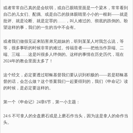
或者
常常自己真的是会软弱，或自己眼睛里
面是一
个梁木，常常看到
自己的儿女们
、
配偶
、
或是
自己的肢体眼睛里小小的一根刺
——
就是
批评
、
就是论断
、
就是定罪的
……
，叫人难过的
、
彻底的跌倒的。盼
望这样的事，我们的一生的当中不会有
。
或者我们做假见证来陷害弟兄姐妹的，
听到某某人对我怎么说，
等
等，很多事
听的时候非常的难过。传福音者
——
把他当作异端
、
二
端
、
三端……这是叫很多人绊倒的。这样的事情在历史历代，现在
2024年的教会里面太多了
！
这个经文，
必定要透过耶稣基督我们要认识到积极的
——
若是耶稣基
督的话，会怎么做？这个答案我们一起要得到的，我们《申命记》读
的时候，是必定要这样的。
第一个
《
申命记》24章6节
，第一
小主题：
24:6 不可拿人的全盘磨石或是上磨石作当头，因为这是拿人的命作当
头。