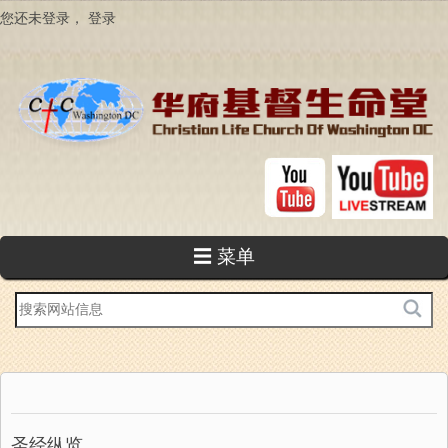
跳
您还未登录，
登录
转
到
主
要
内
容
☰ 菜单
站
内
搜
索
圣经纵览