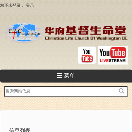
跳
您还未登录，
登录
转
到
主
要
内
容
☰ 菜单
站
内
搜
索
信息列表