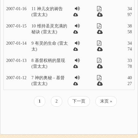
2007-01-16
11 神儿女的祷告
34
(雷太太)
97
2007-01-15
10 维持圣灵充满的
38
秘诀 (雷太太)
58
2007-01-14
9 有灵的生命 (雷太
34
太)
74
2007-01-13
8 基督权柄的显现
33
(雷太太)
78
2007-01-12
7 神的奥秘 - 基督
40
(雷太太)
27
当
1
页
2
下
下一页
末
末页 »
分
前
面
一
页
页
页
页