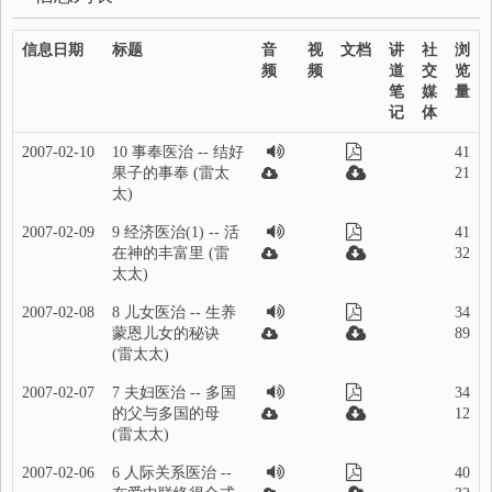
信息日期
标题
音
视
文档
讲
社
浏
频
频
道
交
览
笔
媒
量
记
体
2007-02-10
10 事奉医治 -- 结好
41
果子的事奉 (雷太
21
太)
2007-02-09
9 经济医治(1) -- 活
41
在神的丰富里 (雷
32
太太)
2007-02-08
8 儿女医治 -- 生养
34
蒙恩儿女的秘诀
89
(雷太太)
2007-02-07
7 夫妇医治 -- 多国
34
的父与多国的母
12
(雷太太)
2007-02-06
6 人际关系医治 --
40