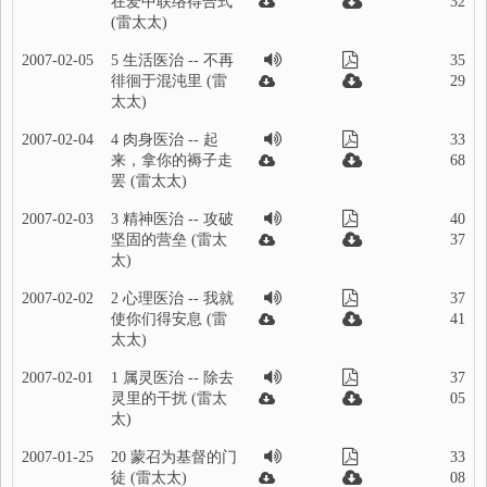
在爱中联络得合式
32
(雷太太)
2007-02-05
5 生活医治 -- 不再
35
徘徊于混沌里 (雷
29
太太)
2007-02-04
4 肉身医治 -- 起
33
来，拿你的褥子走
68
罢 (雷太太)
2007-02-03
3 精神医治 -- 攻破
40
坚固的营垒 (雷太
37
太)
2007-02-02
2 心理医治 -- 我就
37
使你们得安息 (雷
41
太太)
2007-02-01
1 属灵医治 -- 除去
37
灵里的干扰 (雷太
05
太)
2007-01-25
20 蒙召为基督的门
33
徒 (雷太太)
08