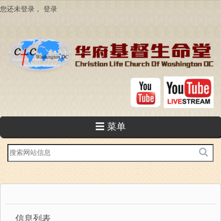
跳
您还未登录，
登录
转
到
主
要
内
容
☰ 菜单
站
内
搜
索
信息列表