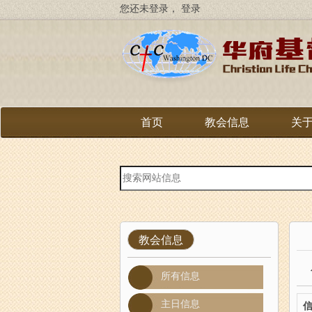
跳
您还未登录，
登录
转
到
主
要
内
容
首页
教会信息
关
站
内
搜
索
教会信息
所有信息
主日信息