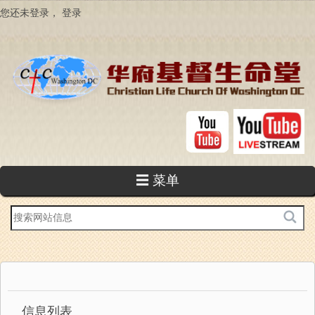
跳
您还未登录，
登录
转
到
主
要
内
容
☰ 菜单
站
内
搜
索
信息列表