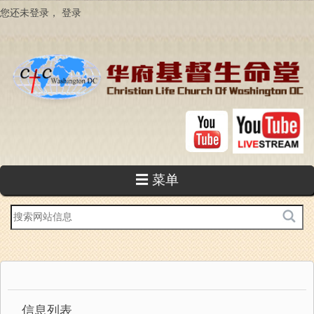
跳
您还未登录，
登录
转
到
主
要
内
容
☰ 菜单
站
内
搜
索
信息列表