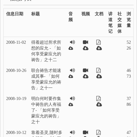
信息日期
标题
音
视频
文档
讲
社
浏
频
道
交
览
笔
媒
量
记
体
2008-11-02
得着超过所求所
52
想的应允 - 「如
26
何享受蒙应允的
祷告」之十二
2008-10-26
联合祷告才能速
46
成其事- 「如何
73
享受蒙应允的祷
告」之十一
2008-10-19
明白何时要作集
37
中祷告的人有福
86
了- 「如何享受
蒙应允的祷告」
之十
2008-10-12
靠着圣灵,随时多
47