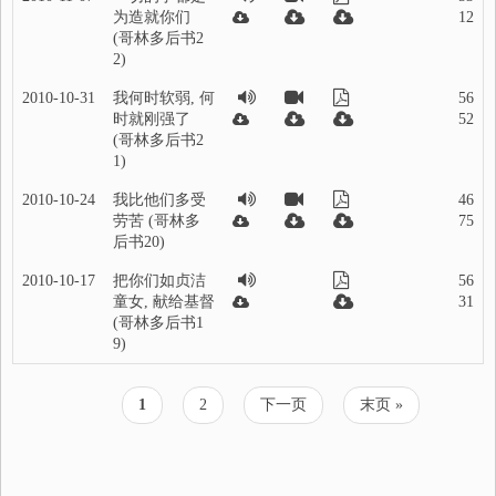
为造就你们
12
(哥林多后书2
2)
2010-10-31
我何时软弱, 何
56
时就刚强了
52
(哥林多后书2
1)
2010-10-24
我比他们多受
46
劳苦 (哥林多
75
后书20)
2010-10-17
把你们如贞洁
56
童女, 献给基督
31
(哥林多后书1
9)
当
1
页
2
下
下一页
末
末页 »
分
前
面
一
页
页
页
页