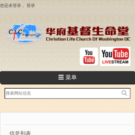
跳
您还未登录，
登录
转
到
主
要
内
容
☰ 菜单
站
内
搜
索
信息列表