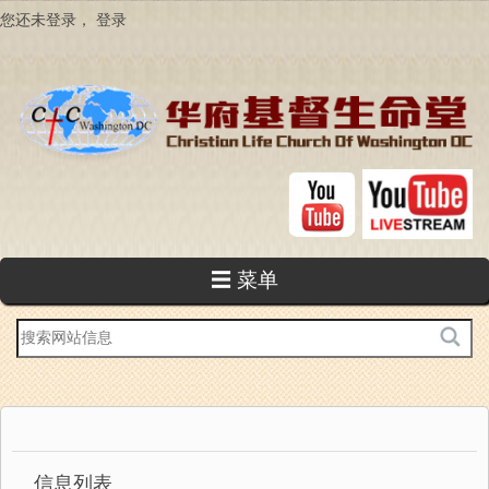
跳
您还未登录，
登录
转
到
主
要
内
容
☰ 菜单
站
内
搜
索
信息列表