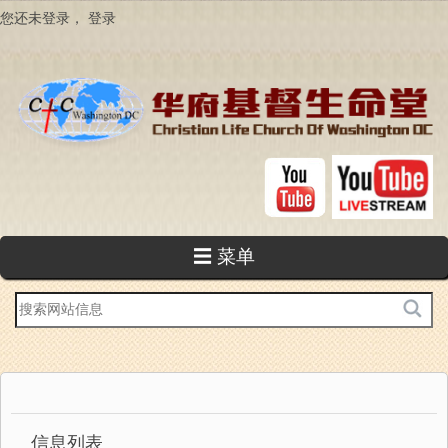
跳
您还未登录，
登录
转
到
主
要
内
容
☰ 菜单
站
内
搜
索
信息列表