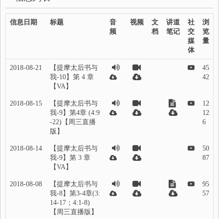
信息日期
标题
音
视频
文
讲道
社
浏
频
档
笔记
交
览
媒
量
体
2018-08-21
【提摩太后书与
45
我-10】第 4 章
42
【VA】
2018-08-15
【提摩太后书与
12
我-9】第4章 (4:9
12
-22)【周三直播
6
版】
2018-08-14
【提摩太后书与
50
我-9】第 3 章
87
【VA】
2018-08-08
【提摩太后书与
95
我-8】第3-4章(3:
57
14-17；4:1-8)
【周三直播版】